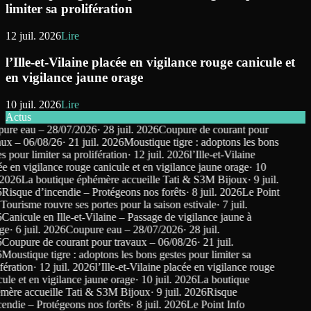
limiter sa prolifération
12 juil. 2026
Lire
l’Ille-et-Vilaine placée en vigilance rouge canicule et
en vigilance jaune orage
10 juil. 2026
Lire
Actus
e eau – 28/07/2026
·
28 juil. 2026
Coupure de courant pour
x – 06/08/26
·
21 juil. 2026
Moustique tigre : adoptons les bons
pour limiter sa prolifération
·
12 juil. 2026
l’Ille-et-Vilaine
 en vigilance rouge canicule et en vigilance jaune orage
·
10
026
La boutique éphémère accueille Tati & S3M Bijoux
·
9 juil.
isque d’incendie – Protégeons nos forêts
·
8 juil. 2026
Le Point
ourisme rouvre ses portes pour la saison estivale
·
7 juil.
anicule en Ille-et-Vilaine – Passage de vigilance jaune à
e
·
6 juil. 2026
Coupure eau – 28/07/2026
·
28 juil.
oupure de courant pour travaux – 06/08/26
·
21 juil.
oustique tigre : adoptons les bons gestes pour limiter sa
ration
·
12 juil. 2026
l’Ille-et-Vilaine placée en vigilance rouge
le et en vigilance jaune orage
·
10 juil. 2026
La boutique
re accueille Tati & S3M Bijoux
·
9 juil. 2026
Risque
ndie – Protégeons nos forêts
·
8 juil. 2026
Le Point Info