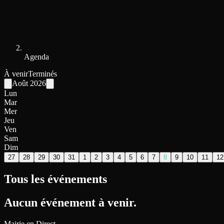
Agenda
À venir
Terminés
Août
2026
Lun
Mar
Mer
Jeu
Ven
Sam
Dim
27
28
29
30
31
1
2
3
4
5
6
7
8
9
10
11
12
Tous les événements
Aucun événement à venir.
Mairie en Direct