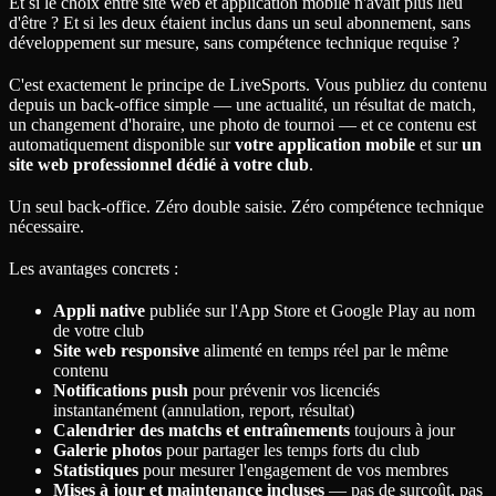
Et si le choix entre site web et application mobile n'avait plus lieu
d'être ? Et si les deux étaient inclus dans un seul abonnement, sans
développement sur mesure, sans compétence technique requise ?
C'est exactement le principe de LiveSports. Vous publiez du contenu
depuis un back-office simple — une actualité, un résultat de match,
un changement d'horaire, une photo de tournoi — et ce contenu est
automatiquement disponible sur
votre application mobile
et sur
un
site web professionnel dédié à votre club
.
Un seul back-office. Zéro double saisie. Zéro compétence technique
nécessaire.
Les avantages concrets :
Appli native
publiée sur l'App Store et Google Play au nom
de votre club
Site web responsive
alimenté en temps réel par le même
contenu
Notifications push
pour prévenir vos licenciés
instantanément (annulation, report, résultat)
Calendrier des matchs et entraînements
toujours à jour
Galerie photos
pour partager les temps forts du club
Statistiques
pour mesurer l'engagement de vos membres
Mises à jour et maintenance incluses
— pas de surcoût, pas